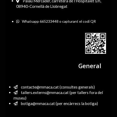
Palau Mercader, carretera de l’Hospitalet s/n,
08940-Cornellà de Llobregat
Whatsapp 665233448 o capturant el codi QR
General
contacte@mmaca.cat (consultes generals)
tallers.externs@mmaca.cat (per tallers fora del
museu)
botiga@mmaca.cat (per encàrrecs la botiga)