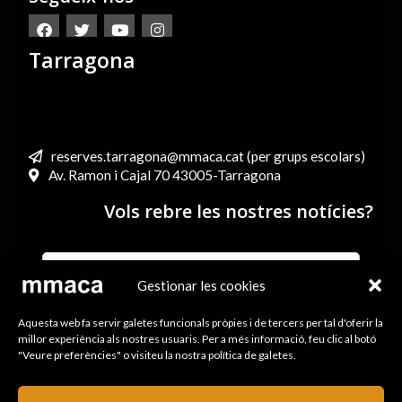
Tarragona
reserves.tarragona@mmaca.cat (per grups escolars)
Av. Ramon i Cajal 70 43005-Tarragona
Vols rebre les nostres notícies?
Gestionar les cookies
He llegit i accepto els termes i condicions de l’Avís legal i
Aquesta web fa servir galetes funcionals pròpies i de tercers per tal d'oferir la
la Política de Privacitat
millor experiència als nostres usuaris. Per a més informació, feu clic al botó
"Veure preferències" o visiteu la nostra política de galetes.
ENVIA