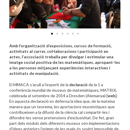
Amb l’organització d’exposicions, cursos de formació,
activitats al carrer, col·laboracions i participació en
actes, l’associació treballa per divulgar i estimular una
imatge social positiva de les matemàtiques, apropant-les
a les persones mitjançant experiències interactives i
activitats de manipulació.
El MMACA s’acull a l’esperit de la
declaració
de la 1 a
conferència mundial de museus de matemàtiques, MATRIX,
celebrada el setembre de 2014 a Dresden (Alemanya) [
web
].
En aquesta declaració es defensa la idea que, de la mateixa
manera que un teorema, les aportacions museístiques que
contribueixen a la difusió de la ciència cal compartir-les i
difondre-les sense pretensions d’exclusivitat. De fet, gran
part dels mòduls dels diferents museus són implementacions
d’idees anteriors l’origen de les quals és sovint impossible de