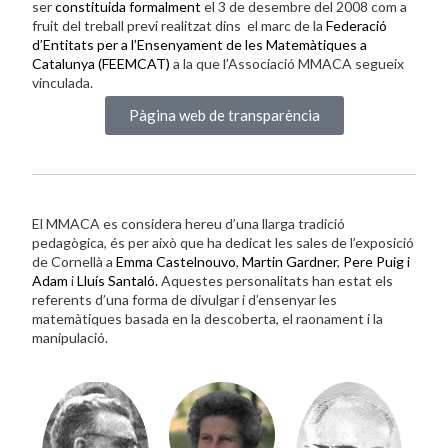
ser
constituida formalment
el 3 de desembre del 2008 com a
fruit del treball previ realitzat dins el marc de la
Federació
d’Entitats per a l’Ensenyament de les Matemàtiques a
Catalunya (FEEMCAT)
a la que l’Associació MMACA segueix
vinculada.
Pàgina web de transparència
El MMACA es considera hereu d’una llarga tradició
pedagògica, és per això que ha dedicat les sales de l’exposició
de Cornellà a
Emma Castelnouvo
,
Martin Gardner
,
Pere Puig i
Adam
i
Lluís Santaló.
Aquestes personalitats han estat els
referents d’una forma de divulgar i d’ensenyar les
matemàtiques basada en la descoberta, el raonament i la
manipulació.