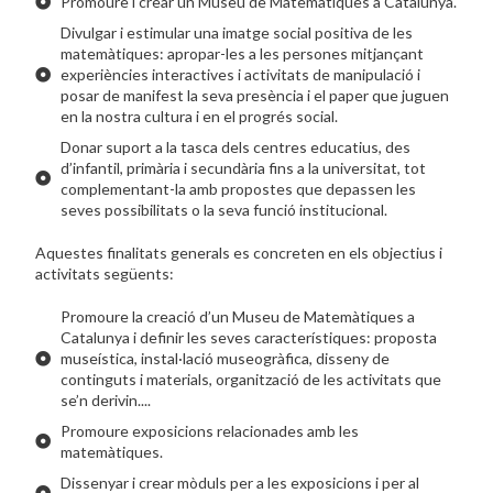
Promoure i crear un Museu de Matemàtiques a Catalunya.
Divulgar i estimular una imatge social positiva de les
matemàtiques: apropar-les a les persones mitjançant
experiències interactives i activitats de manipulació i
posar de manifest la seva presència i el paper que juguen
en la nostra cultura i en el progrés social.
Donar suport a la tasca dels centres educatius, des
d’infantil, primària i secundària fins a la universitat, tot
complementant-la amb propostes que depassen les
seves possibilitats o la seva funció institucional.
Aquestes finalitats generals es concreten en els objectius i
activitats següents:
Promoure la creació d’un Museu de Matemàtiques a
Catalunya i definir les seves característiques: proposta
museística, instal·lació museogràfica, disseny de
continguts i materials, organització de les activitats que
se’n derivin....
Promoure exposicions relacionades amb les
matemàtiques.
Dissenyar i crear mòduls per a les exposicions i per al