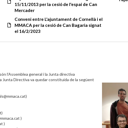
15/11/2013 per la cesió de l'espai de Can
Mercader
Conveni entre L'ajuntament de Cornellà i el
MMACA per la cesió de Can Bagaria signat
el 16/2/2023
ón l’Assemblea general i la Junta directiva
a Junta Directiva va quedar constituïda de la següent
als@mmaca.cat)
t)
@mmaca.cat )
t )