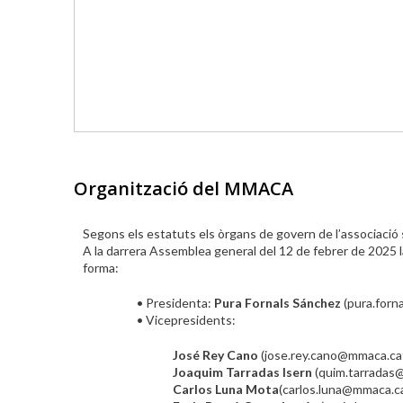
Organització del MMACA
Segons els estatuts els òrgans de govern de l’associació s
A la darrera Assemblea general del 12 de febrer de 2025 l
forma:
• Presidenta:
Pura Fornals Sánchez
(pura.forn
• Vicepresidents:
José Rey Cano
(jose.rey.cano@mmaca.ca
Joaquim Tarradas Isern
(quim.tarradas
Carlos Luna Mota
(carlos.luna@mmaca.ca