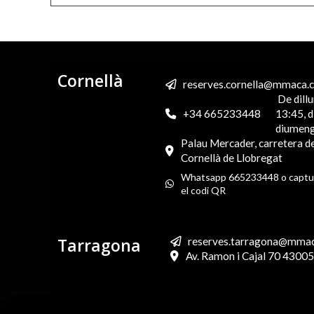
Cornellà
reserves.cornella@mmaca.ca
De dillu
+34 665233448
13:45, d
diumeng
Palau Mercader, carretera de
Cornellà de Llobregat
Whatsapp 665233448 o captu
el codi QR
Tarragona
reserves.tarragona@mmaca.
Av. Ramon i Cajal 70 4300