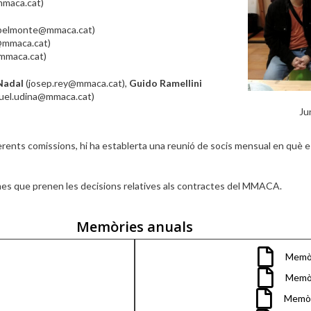
mmaca.cat)
.belmonte@mmaca.cat)
@mmaca.cat)
mmaca.cat)
Nadal
(josep.rey@mmaca.cat),
Guido Ramellini
uel.udina@mmaca.cat)
Ju
iferents comissions, hi ha establerta una reunió de socis mensual en què
ismes que prenen les decisions relatives als contractes del MMACA.
Memòries anuals
Memòr
Memòr
Memòr