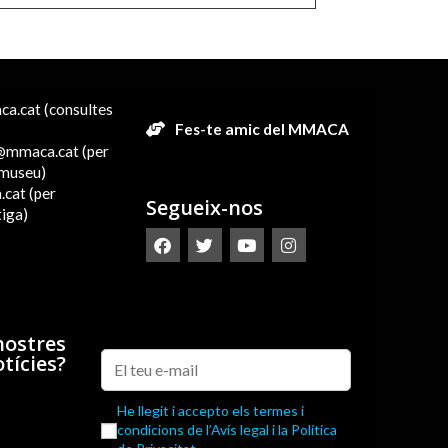
a.cat (consultes
Fes-te amic del MMACA
s@mmaca.cat (per
l museu)
cat (per
Segueix-nos
tiga)
nostres
tícies?
He llegit i accepto els termes i
condicions de l’Avís legal i la Política