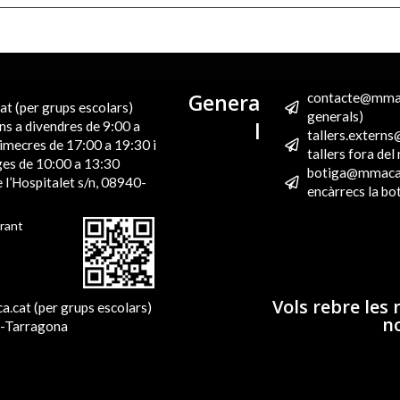
Genera
contacte@mmac
t (per grups escolars)
generals)
l
ns a divendres de 9:00 a
tallers.extern
imecres de 17:00 a 19:30 i
tallers fora de
es de 10:00 a 13:30
botiga@mmaca.
 l’Hospitalet s/n, 08940-
encàrrecs la bo
rant
Vols rebre les 
cat (per grups escolars)
no
5-Tarragona