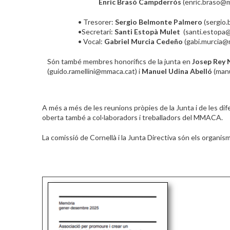
Enric Brasó Campderrós
(enric.braso@
• Tresorer:
Sergio Belmonte Palmero
(sergio
•Secretari:
Santi Estopà Mulet
(santi.estopa
• Vocal:
Gabriel Murcia Cedeño
(gabi.murcia@
Són també membres honorífics de la junta en
Josep Rey 
(guido.ramellini@mmaca.cat) i
Manuel Udina Abelló
(man
A més a més de les reunions pròpies de la Junta i de les d
oberta també a col·laboradors i treballadors del MMACA.
La comissió de Cornellà i la Junta Directiva són els organ