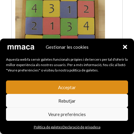
Gestionar les cookies
Aquesta web fa servir galetes funcionals pròpies i de tercers per tal d'oferir la
millor experiència als nostres usuaris. Per a més informació, feu clic al botó
"Veure preferències" o visiteu la nostra política de galetes.
Els quadrats grecollatins
Acceptar
Col·locar les 16 peces sense que ni en files ni en
columnes es repeteixin ni colors ni nombres.
Rebutjar
Veure preferències
Càlcul
Política de galetes
Declaració de privadesa
Llistat de les pàgines de mòduls per