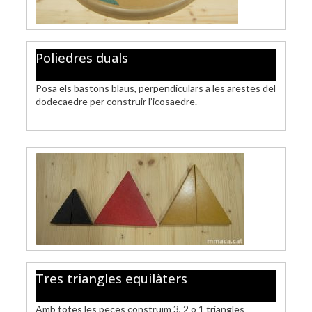
Poliedres duals
Posa els bastons blaus, perpendiculars a les arestes del
dodecaedre per construir l’icosaedre.
Tres triangles equilàters
Amb totes les peces construïm 3, 2 o 1 triangles