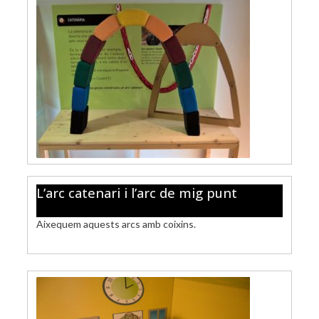
L’arc catenari i l’arc de mig punt
Aixequem aquests arcs amb coixins.