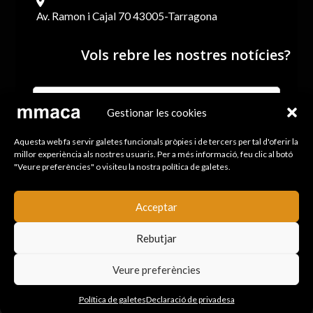
Av. Ramon i Cajal 70 43005-Tarragona
Vols rebre les nostres notícies?
Gestionar les cookies
He llegit i accepto els termes i condicions de l’Avís legal i
Aquesta web fa servir galetes funcionals pròpies i de tercers per tal d'oferir la
la Política de Privacitat
millor experiència als nostres usuaris. Per a més informació, feu clic al botó
"Veure preferències" o visiteu la nostra política de galetes.
ENVIA
Acceptar
Rebutjar
Mapa de la web
|
Avís Legal i política de Privacitat
|
Política de cookies
|
Drets
Veure preferències
de còpia
Política de galetes
Declaració de privadesa