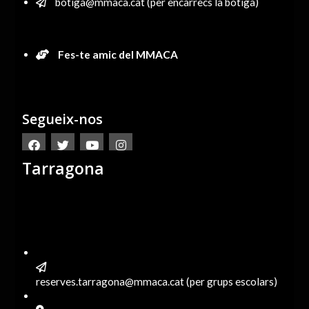
botiga@mmaca.cat (per encàrrecs la botiga)
Fes-te amic del MMACA
Segueix-nos
Tarragona
reserves.tarragona@mmaca.cat (per grups escolars)