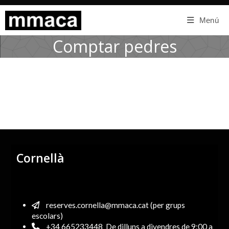
Menú
Comptar pedres
Cornellà
reserves.cornella@mmaca.cat (per grups
escolars)
+34 665233448
De dilluns a divendres de 9:00 a