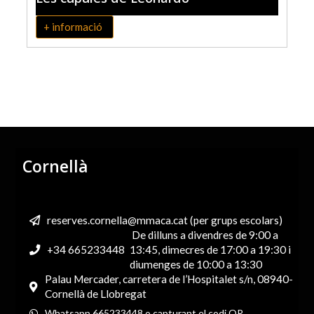
+ informació
Cornellà
reserves.cornella@mmaca.cat (per grups escolars)
De dilluns a divendres de 9:00 a
+34 665233448
13:45, dimecres de 17:00 a 19:30 i
diumenges de 10:00 a 13:30
Palau Mercader, carretera de l’Hospitalet s/n, 08940-
Cornellà de Llobregat
Whatsapp 665233448 o capturant el codi QR