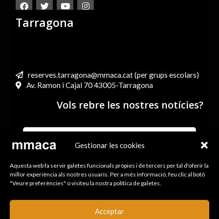
Tarragona
reserves.tarragona@mmaca.cat (per grups escolars)
Av. Ramon i Cajal 70 43005-Tarragona
Vols rebre les nostres notícies?
Gestionar les cookies
He llegit i accepto els termes i condicions de l’Avís legal i
Aquesta web fa servir galetes funcionals pròpies i de tercers per tal d'oferir la
la Política de Privacitat
millor experiència als nostres usuaris. Per a més informació, feu clic al botó
"Veure preferències" o visiteu la nostra política de galetes.
ENVIA
Acceptar