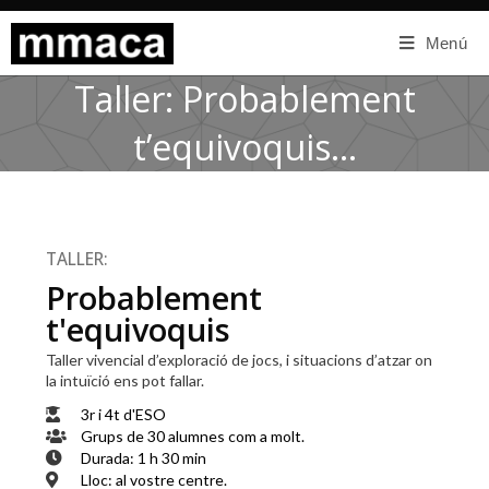
Menú
Taller: Probablement
t’equivoquis…
TALLER:
Probablement
t'equivoquis
Taller vivencial d’exploració de jocs, i situacions d’atzar on
la intuïció ens pot fallar.
3r i 4t d'ESO
Grups de 30 alumnes com a molt.
Durada: 1 h 30 min
Lloc: al vostre centre.