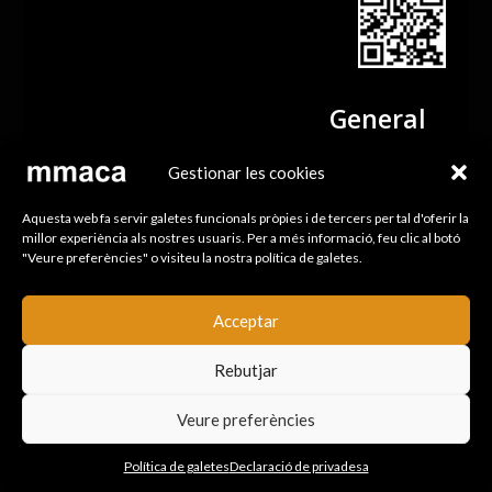
General
Gestionar les cookies
contacte@mmaca.cat (consultes generals)
tallers.externs@mmaca.cat (per tallers fora del
Aquesta web fa servir galetes funcionals pròpies i de tercers per tal d'oferir la
museu)
millor experiència als nostres usuaris. Per a més informació, feu clic al botó
"Veure preferències" o visiteu la nostra política de galetes.
botiga@mmaca.cat (per encàrrecs la botiga)
Acceptar
Fes-te amic del MMACA
Rebutjar
Segueix-nos
Veure preferències
Política de galetes
Declaració de privadesa
Tarragona