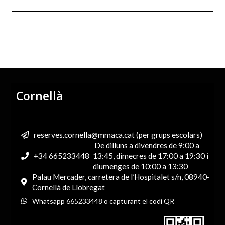
Cornellà
reserves.cornella@mmaca.cat (per grups escolars)
De dilluns a divendres de 9:00 a
+34 665233448
13:45, dimecres de 17:00 a 19:30 i
diumenges de 10:00 a 13:30
Palau Mercader, carretera de l’Hospitalet s/n, 08940-
Cornellà de Llobregat
Whatsapp 665233448 o capturant el codi QR