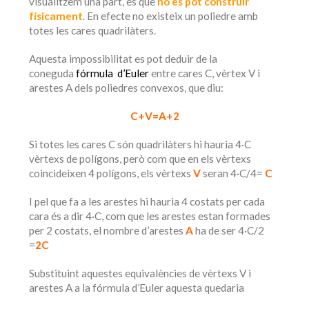
visualitzem una part, és que
no es pot construir
físicament
. En efecte no existeix un poliedre amb
totes les cares quadrilàters.
Aquesta impossibilitat es pot deduir de la
coneguda
fórmula d’Euler
entre cares C, vèrtex V i
arestes A dels poliedres convexos, que diu:
C+V=A+2
Si totes les cares C són quadrilàters hi hauria 4·C
vèrtexs de polígons, però com que en els vèrtexs
coincideixen 4 polígons, els vèrtexs
V
seran 4·C/4=
C
I pel que fa a les arestes hi hauria 4 costats per cada
cara és a dir 4·C, com que les arestes estan formades
per 2 costats, el nombre d’arestes
A
ha de ser 4·C/2
=
2C
Substituint aquestes equivalències de vèrtexs V i
arestes A a la fórmula d’Euler aquesta quedaria