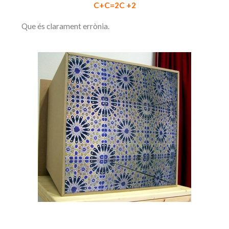
C+C=2C +2
Que és clarament errònia.