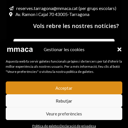
reserves.tarragona@mmaca.cat (per grups escolars)
Av. Ramon i Cajal 70 43005-Tarragona
Vols rebre les nostres notícies?
Gestionar les cookies
He llegit i accepto els termes i condicions de l’Avís legal i
Aquesta web fa servir galetes funcionals pròpies i de tercers per tal d'oferir la
la Política de Privacitat
millor experiència als nostres usuaris. Per a més informació, feu clic al botó
"Veure preferències" o visiteu la nostra política de galetes.
ENVIA
Acceptar
Rebutjar
Mapa de la web
|
Avís Legal i política de Privacitat
|
Política de cookies
|
Drets
Veure preferències
de còpia
Política de galetes
Declaració de privadesa