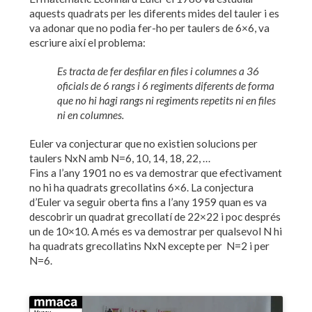
aquests quadrats per les diferents mides del tauler i es
va adonar que no podia fer-ho per taulers de 6×6, va
escriure així el problema:
Es tracta de fer desfilar en files i columnes a 36
oficials de 6 rangs i 6 regiments diferents de forma
que no hi hagi rangs ni regiments repetits ni en files
ni en columnes.
Euler va conjecturar que no existien solucions per
taulers NxN amb N=6, 10, 14, 18, 22, …
Fins a l’any 1901 no es va demostrar que efectivament
no hi ha quadrats grecollatins 6×6. La conjectura
d’Euler va seguir oberta fins a l’any 1959 quan es va
descobrir un quadrat grecollatí de 22×22 i poc després
un de 10×10. A més es va demostrar per qualsevol N hi
ha quadrats grecollatins NxN excepte per N=2 i per
N=6.