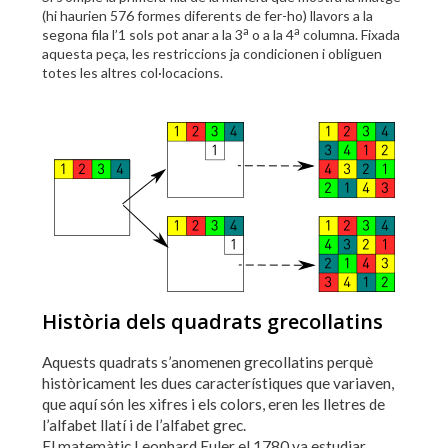
(hi haurien 576 formes diferents de fer-ho) llavors a la
a
a
segona fila l’1 sols pot anar a la 3
o a la 4
columna. Fixada
aquesta peça, les restriccions ja condicionen i obliguen
totes les altres col·locacions.
Història dels quadrats grecollatins
Aquests quadrats s’anomenen grecollatins perquè
històricament les dues característiques que variaven,
que aquí són les xifres i els colors, eren les lletres de
l’alfabet llatí i de l’alfabet grec.
El matemàtic Leonhard Euler el 1780 va estudiar