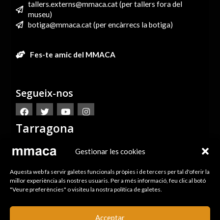
tallers.externs@mmaca.cat (per tallers fora del
museu)
botiga@mmaca.cat (per encàrrecs la botiga)
Fes-te amic del MMACA
Segueix-nos
Tarragona
Gestionar les cookies
Aquesta web fa servir galetes funcionals pròpies i de tercers per tal d'oferir la
reserves.tarragona@mmaca.cat (per grups escolars)
millor experiència als nostres usuaris. Per a més informació, feu clic al botó
"Veure preferències" o visiteu la nostra política de galetes.
Av. Ramon i Cajal 70 43005-Tarragona
Vols rebre les nostres notícies?
Acceptar