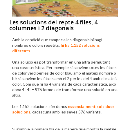
Les solucions del repte 4 files, 4
columnes i 2 diagonals
Amb la condició que tampoc a les diagonals hi hagi
nombres o colors repetits,
hi ha 1.152 solucions
diferents
.
Una solució es pot transformar en una altra permutant
una característica. Per exemple si canviem totes les fitxes
de color verd per les de color blau amb el mateix nombre o
bé si canviem les fitxes amb el 2 per les del 4 amb el mateix
color. Com que hi ha 4 variants de cada característica, això
dona 4!·4! = 576 formes de transformar una solució en una
altra.
Les 1.152 solucions són doncs
essencialment sols dues
solucions
, cadascuna amb les seves 576 variants.
Si s’omple la primera fila de la manera que mostra la imatge