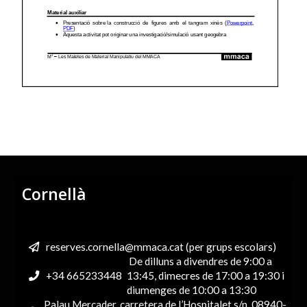
Cornellà
reserves.cornella@mmaca.cat (per grups escolars)
De dilluns a divendres de 9:00 a
+34 665233448
13:45, dimecres de 17:00 a 19:30 i
diumenges de 10:00 a 13:30
Palau Mercader, carretera de l’Hospitalet s/n, 08940-