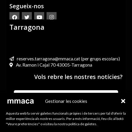
Segueix-nos
Tarragona
reserves.tarragona@mmaca.cat (per grups escolars)
Av. Ramon i Cajal 70 43005-Tarragona
Vols rebre les nostres notícies?
Gestionar les cookies
He llegit i accepto els termes i condicions de l’Avís legal i
Aquesta web fa servir galetes funcionals pròpies i de tercers per tal d'oferir la
la Política de Privacitat
millor experiència als nostres usuaris. Per a més informació, feu clic al botó
"Veure preferències" o visiteu la nostra política de galetes.
ENVIA