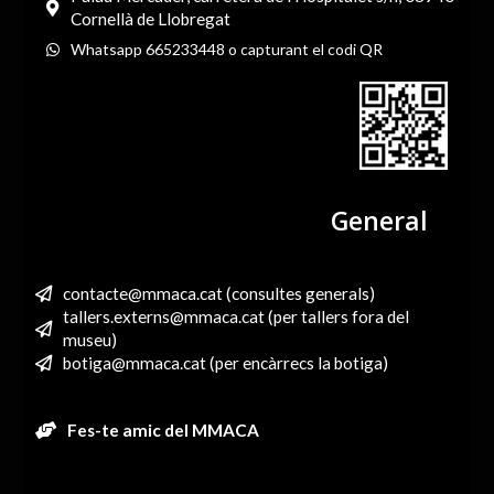
Cornellà de Llobregat
Whatsapp 665233448 o capturant el codi QR
General
contacte@mmaca.cat (consultes generals)
tallers.externs@mmaca.cat (per tallers fora del
museu)
botiga@mmaca.cat (per encàrrecs la botiga)
Fes-te amic del MMACA