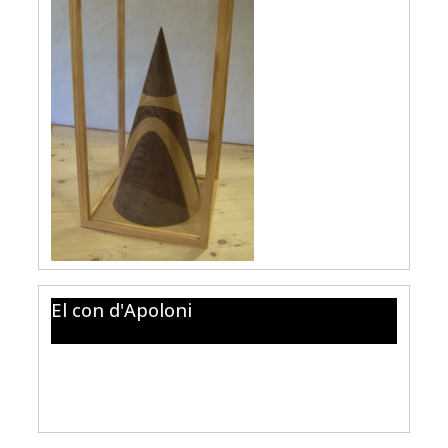
El con d'Apoloni
Les 5 peces de fusta de diferents tonalitats amb
què està construït aquest con mostren els 4 tipus de
seccions: Circumferència, el·lipse, paràbola i hipèrbola.