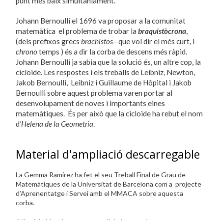
punt més baix simultàniament.
Johann Bernoulli el 1696 va proposar a la comunitat
matemàtica el problema de trobar la
braquistòcrona
,
(dels prefixos grecs
brachistos
– que vol dir el més curt, i
chrono
temps ) és a dir la corba de descens més ràpid.
Johann Bernoulli ja sabia que la solució és, un altre cop, la
cicloide. Les respostes i els treballs de Leibniz, Newton,
Jakob Bernoulli, Leibniz i Guillaume de Hôpital i Jakob
Bernoulli sobre aquest problema varen portar al
desenvolupament de noves i importants eines
matemàtiques. És per això que la cicloide ha rebut el nom
d’
Helena de la Geometria
.
Material d'ampliació descarregable
La Gemma Ramírez ha fet el seu Treball Final de Grau de
Matemàtiques de la Universitat de Barcelona com a projecte
d’Aprenentatge i Servei amb el MMACA sobre aquesta
corba.