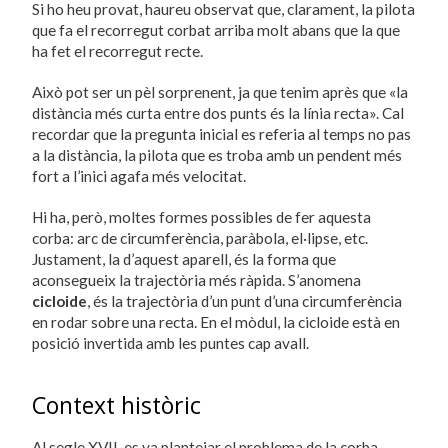
Si ho heu provat, haureu observat que, clarament, la pilota
que fa el recorregut corbat arriba molt abans que la que
ha fet el recorregut recte.
Això pot ser un pèl sorprenent, ja que tenim après que «la
distància més curta entre dos punts és la línia recta». Cal
recordar que la pregunta inicial es referia al temps no pas
a la distància, la pilota que es troba amb un pendent més
fort a l’inici agafa més velocitat.
Hi ha, però, moltes formes possibles de fer aquesta
corba: arc de circumferència, paràbola, el·lipse, etc.
Justament, la d’aquest aparell, és la forma que
aconsegueix la trajectòria més ràpida. S’anomena
cicloide
, és la trajectòria d’un punt d’una circumferència
en rodar sobre una recta. En el mòdul, la cicloide està en
posició invertida amb les puntes cap avall.
Context històric
Al segle XVII, es va plantejar el problema de la corba