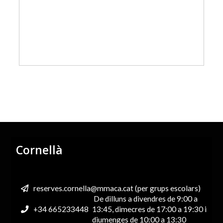
diàmetres. La segona part és una peça pentagonal amb
els 5 vèrtexs de color situats a la mateixa posició que
abans. El pentàgon pot girar suaument gràcies als
encaixos inserits a les rases construïdes com els
diàmetres de la primera part.
Cornellà
reserves.cornella@mmaca.cat (per grups escolars)
De dilluns a divendres de 9:00 a
+34 665233448
13:45, dimecres de 17:00 a 19:30 i
diumenges de 10:00 a 13:30