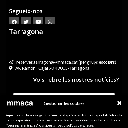
Segueix-nos
Tarragona
reserves.tarragona@mmaca.cat (per grups escolars)
Av. Ramon i Cajal 70 43005-Tarragona
Vols rebre les nostres notícies?
Gestionar les cookies
He llegit i accepto els termes i condicions de l’Avís legal i
Aquesta web fa servir galetes funcionals pròpies i de tercers per tal d'oferir la
la Política de Privacitat
millor experiència als nostres usuaris. Per a més informació, feu clic al botó
"Veure preferències" o visiteu la nostra política de galetes.