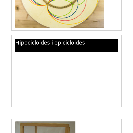
Hipocicloides i epicicloides
En aquest mòdul les circumferències de diferent mida
poden rodar sobre una altra fixada, els engranatges
permeten fer-ho sense que rellisquin. Els corbes que
s’obtenen són les hipocicloides (si es fan rodar per
l’interior) i les hipocicloides (si es fan rodar per
l’exterior). En funció de les mides relatives de la
circumferència fixa i la que roda s’obtenen els diferents
tipus d’aquestes corbes.