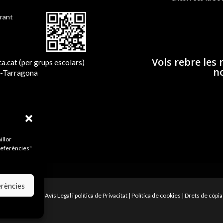
rant
Vols rebre les 
cat (per grups escolars)
no
5-Tarragona
illor
preferències"
erències
Mapa de la web
|
Avís Legal i política de Privacitat
|
Política de cookies
|
Drets de còpia