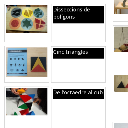
Disseccions de
polígons
Amb les mateixes peces,
reconstrueix dos polígons.
Cinc triangles
Amb 5 triangles cal
construir 1,2 i 3 triangles
equilàters
De l'octaedre al cub
Un octaedre i 20 tetraedres
amb cares imantades i una
proposta de construcció de
l’
Stella octangula
i el cub