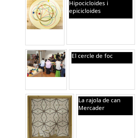
Hipocicloides i
epicicloides
Les corbes que s’obtenen fent
rodar circumferències de
diferent mida.
El cercle de foc
Mira les seccions dels objectes
il·luminades pels leds vermells
d’aquesta anella.
La rajola de can
Mercader
Comprova com es poden
aconseguir enrajolats
diferents amb la mateixa
rajola.