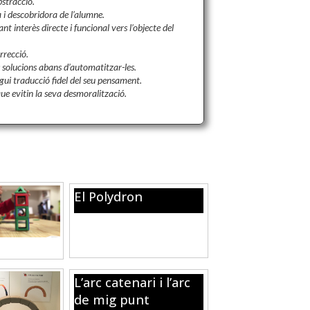
stracció.
 i descobridora de l’alumne.
t interès directe i funcional vers l’objecte del
rrecció.
 solucions abans d’automatitzar-les.
igui traducció fidel del seu pensament.
ue evitin la seva desmoralització.
El Polydron
Construeix poliedres amb
peces imantades.
L’arc catenari i l’arc
de mig punt