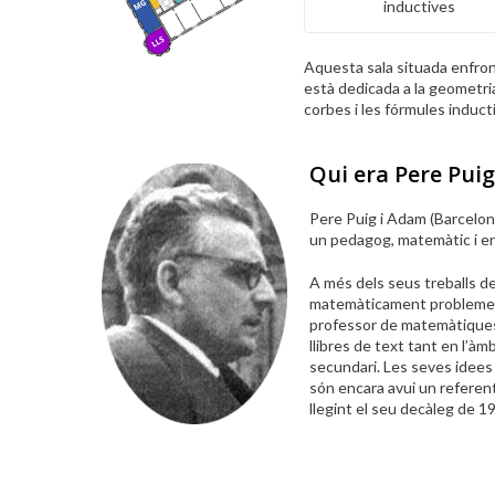
inductives
Aquesta sala situada enfront
està dedicada a la geometri
corbes i les fórmules induct
Qui era Pere Pui
Pere Puig i Adam (Barcelon
un pedagog, matemàtic i e
A més dels seus treballs d
matemàticament problemes s
professor de matemàtiques
llibres de text tant en l’àm
secundari. Les seves idee
són encara avui un refere
llegint el seu decàleg de 1