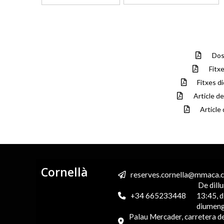
Dos
Fitx
Fitxes d
Article d
Article
Cornellà
reserves.cornella@mmaca.ca
De dillu
+34 665233448
13:45, d
diumeng
Palau Mercader, carretera de