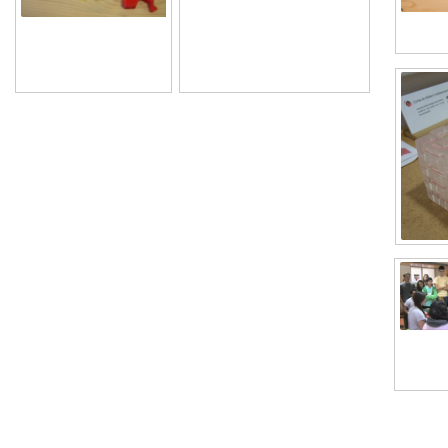
en forma de sargantana
ideades per l’artista M.
Escher.