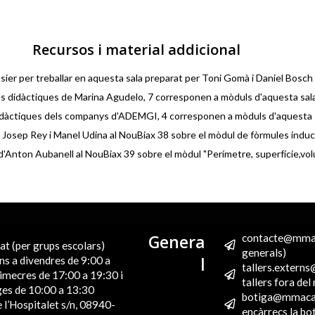
Recursos i material addicional
sier per treballar en aquesta sala preparat per Toni Gomà i Daniel Bosch
es didàctiques de Marina Agudelo, 7 corresponen a mòduls d'aquesta sal
idàctiques dels companys d'ADEMGI, 4 corresponen a mòduls d'aquesta 
e Josep Rey i Manel Udina al NouBiax 38 sobre el mòdul de fòrmules induc
 d'Anton Aubanell al NouBiax 39 sobre el mòdul "Perímetre, superfície,vo
Genera
contacte@mmac
t (per grups escolars)
generals)
l
ns a divendres de 9:00 a
tallers.extern
imecres de 17:00 a 19:30 i
tallers fora de
es de 10:00 a 13:30
botiga@mmaca.
 l’Hospitalet s/n, 08940-
encàrrecs la bo