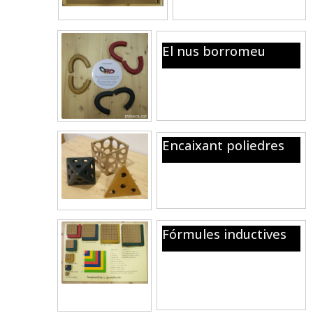
El nus borromeu
Tres anelles per enllaçar-les
d’una forma molt especial.
Encaixant poliedres
Prova de posar el tetraedre i
l’octaedre dins el cub.
Fórmules inductives
Visualitzant propietats
numèriques amb cubs i altres
peces.