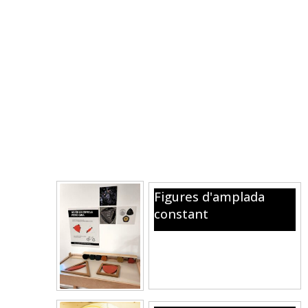
Figures d'amplada
constant
El triangle de Reuleaux i les
figures amb la mateixa amplada
en qualsevol direcció.