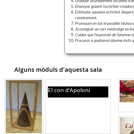
Graduar acuradament els plans d’ab
Ensenyar guiant l’activitat creadora
Estimular aquesta activitat despertan
coneixement.
Promoure en tot el possible l’autoco
Aconseguir un cert mestratge en les
Cuidar que l’expressió de l’alumne s
Procurar a qualsevol alumne èxits q
Alguns mòduls d'aquesta sala​
El con d'Apoloni
El con artesanal de fusta que
mostra les seves seccions:
Circumferència, el·lipse,
paràbola i hipèrbola.