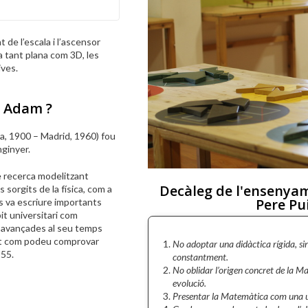
 de l’escala i l’ascensor
a tant plana com 3D, les
ives.
g Adam ?
a, 1900 – Madrid, 1960) fou
nginyer.
e recerca modelitzant
Decàleg de l'ensenya
orgits de la física, com a
Pere Pu
 va escriure importants
bit universitari com
s avançades al seu temps
nt com podeu comprovar
No adoptar una didàctica rígida, si
955.
constantment.
No oblidar l’origen concret de la Ma
evolució.
Presentar la Matemàtica com una uni