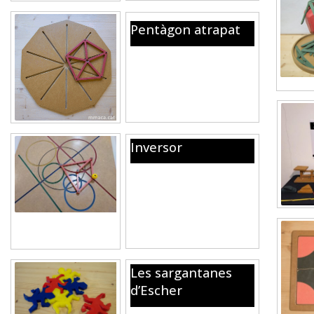
Pentàgon atrapat
Un pentàgon girant que
funciona com un
engranatge on les dents
han desaparegut
Inversor
Aparell articulat que mostra
la transformació del pla
anomenada inversió
geomètrica que transforma
rectes en circumferència.
Les sargantanes
d’Escher
Un enrajolat amb tessel·les