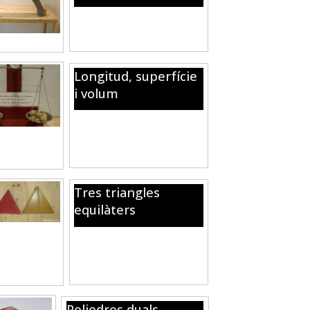
Aixequem aquests arcs amb
coixins.
Longitud, superfície
i volum
Com canvien les longituds,
superfícies i volums
d’objectes semblants?
Tres triangles
equilàters
Amb totes les peces
construïm 3, 2 o 1 triangles
equilàters
Poliedres duals