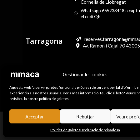
Cornellà de Llobregat
Whatsapp 665233448 o captu
el codi QR
Tarragona
reserves.tarragona@mmaca.
Av. Ramon i Cajal 70 4300
Gestionar les cookies
Aquesta web fa servir galetes funcionals pròpies i de tercers per tal d'oferir la m
experiència als nostres usuaris. Per a més informació, feu clic al botó "Veure 
o visiteu la nostra política de galetes.
Acceptar
Rebutjar
Veure pref
Política de galetes
Declaració de privadesa