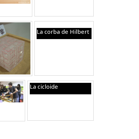
petit quadradet central.
La corba de Hilbert
Amb 64 cubs transparents
es proposa construir un cub
4x4x4 amb un recorregut
continu.
La cicloide
Dues boles, una baixa en línia
recta, l’altre fent corba. Quina
arriba abans?