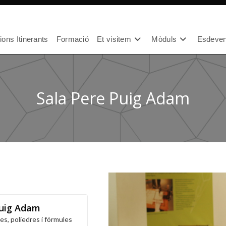
ons Itinerants
Formació
Et visitem
Mòduls
Esdeven
Sala Pere Puig Adam
Puig Adam
s, poliedres i fórmules