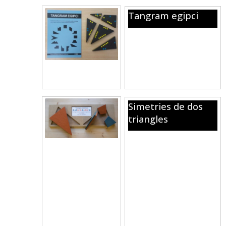
Tangram egipci
Proposta de transformació
d’una figura a una altra
movent tan sols una peça
per completar un
recorregut circular.
Simetries de dos
triangles
Dos triangles iguals, de
colors diferents per cada
costat, no simètrics. Un
d’ells està dividit en tres
parts les quals sí que són
simètriques. Es proposen 4
reptes consistents en la
seva col·locació en els
corresponents espais.