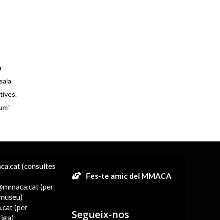
a
sala.
tives.
lum"
a.cat (consultes
Fes-te amic del MMACA
s@mmaca.cat (per
l museu)
cat (per
Segueix-nos
tiga)