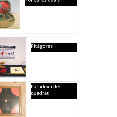
Posa els bastons blaus,
perpendiculars a les arestes del
dodecaedre per construir
l’icosaedre.
Pitàgores
Múltiples formes de
visualitzar i entendre
aquest famós teorema
Paradoxa del
quadrat
Les quatre peces poden
posar-se al marc de dues
formes, d’una, omplen el
marc i d’una altra deixen un